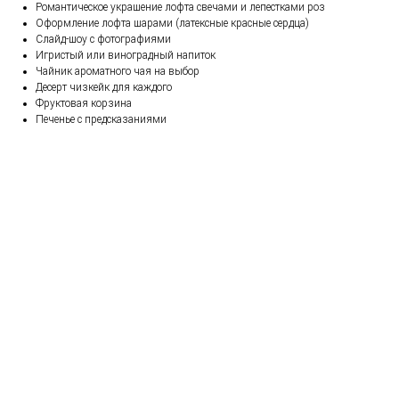
Романтическое украшение лофта свечами и лепестками роз
Оформление лофта шарами (латексные красные сердца)
Слайд-шоу с фотографиями
Игристый или виноградный напиток
Чайник ароматного чая на выбор
Десерт чизкейк для каждого
Фруктовая корзина
Печенье с предсказаниями