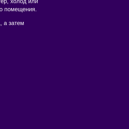
тер, холод или
го помещения.
, а затем