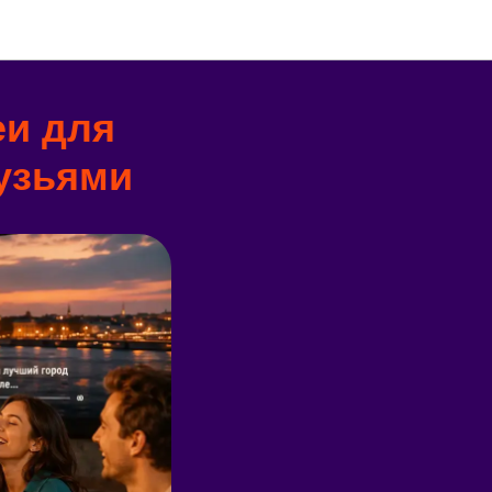
еи для
рузьями