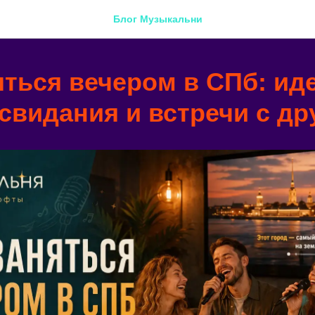
Блог Музыкальни
яться вечером в СПб: ид
 свидания и встречи с д