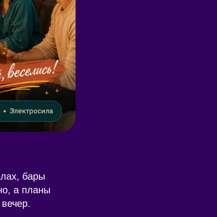
алах, бары
о, а планы
 вечер.