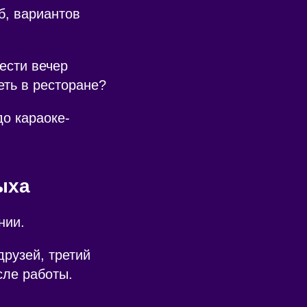
б, вариантов
ести вечер
еть в ресторане?
о караоке-
ыха
нии.
рузей, третий
сле работы.