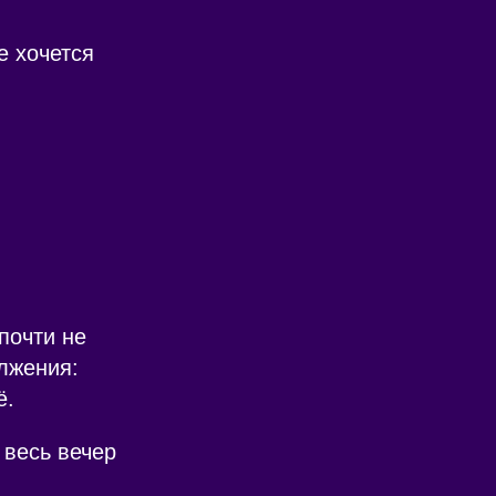
е хочется
почти не
лжения:
ё.
 весь вечер