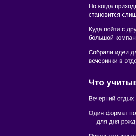
Но когда приход
становится слиш
Куда пойти с др
большой компани
Собрали идеи дл
вечеринки в отд
Что учиты
Вечерний отдых 
Один формат под
— для дня рожде
Перед тем как в