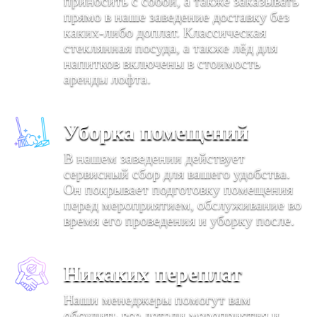
приносить с собой, а также заказывать
прямо в наше заведение доставку без
каких-либо доплат. Классическая
стеклянная посуда, а также лёд для
напитков включены в стоимость
аренды лофта.
Уборка помещений
В нашем заведении действует
сервисный сбор для вашего удобства.
Он покрывает подготовку помещения
перед мероприятием, обслуживание во
время его проведения и уборку после.
Никаких переплат
Наши менеджеры помогут вам
обсудить все детали мероприятия и