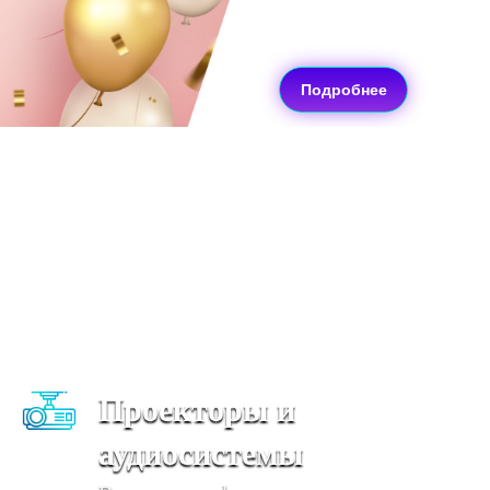
праздник ярким
и
незабываемым!
Подробнее
Почему выбирают
наши лофты
Проекторы и
аудиосистемы