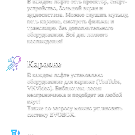
В каждом лофте есть проектор, смарт-
устройство, большой экран и
аудиосистема. Можно слушать музыку,
петь караоке, смотреть фильмы и
трансляции без дополнительного
оборудования. Всё для полного
наслаждения!
Караоке
В каждом лофте установлено
оборудование для караоке (YouTube,
VKVideo). Библиотека песен
неограниченна и подойдет на любой
вкус!
Также по запросу можно установить
систему EVOBOX.