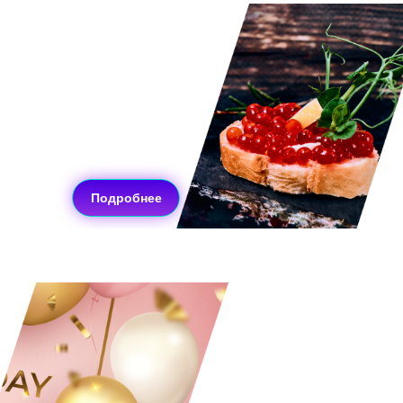
Фуршетное
меню для
мероприятия
Непревзойденный
вкус и красивая
подача!
Подробнее
Украшения
для вашего
мероприятия
Сделай свой