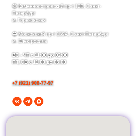
🟢
Каменноостровский пр-т 10Б
, Санкт-
Петербург
м. Горьковская
🔵
Московский пр-т 139А
, Санкт-Петербург
м. Электросила
ВС - ЧТ с 11:00 до 02:00
ПТ, СБ с 11:00 до 06:00
+7 (921) 908-77-97