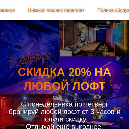
еплат
Полное обслуживание
Караоке
Персо
СКИДКА 20% НА
ЛЮБОЙ ЛОФТ
С понедельника по четверг
бронируй любой лофт от 3 часов и
получи скидку.
Отдыхай ещё выгоднее!