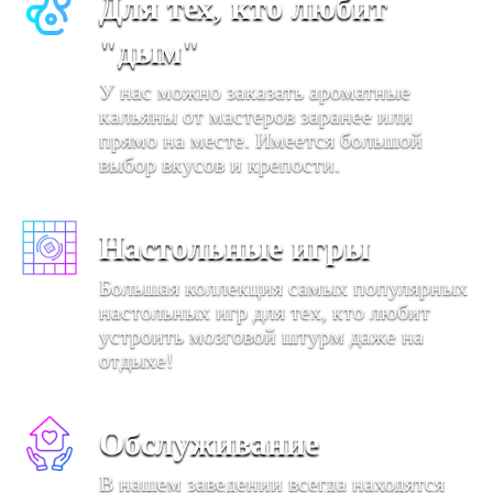
Для тех, кто любит
"дым"
У нас можно заказать ароматные
кальяны от мастеров заранее или
прямо на месте. Имеется большой
выбор вкусов и крепости.
Настольные игры
Большая коллекция самых популярных
настольных игр для тех, кто любит
устроить мозговой штурм даже на
отдыхе!
Обслуживание
В нашем заведении всегда находятся