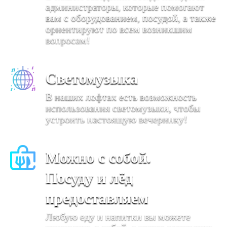
администраторы, которые помогают
вам с оборудованием, посудой, а также
ориентируют по всем возникшим
вопросам!
Светомузыка
В наших лофтах есть возможность
использования светомузыки, чтобы
устроить настоящую вечеринку!
Можно с собой.
Посуду и лёд
предоставляем
Любую еду и напитки вы можете