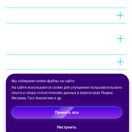
Можно ли курить в лофтах?
Что делать, если во время
мероприятия оборудование
сбилось или разрядилось?
Есть ли кондиционер в лофте?
Будет ли кто-то кроме вашей
Мы собираем cookie-файлы на сайте
компании в лофте?
На сайте используются cookie для улучшения пользовательского
опыта и сбора статистических данных в агрегаторах Яндекс
Метрика, Гугл Аналитика и др.
Какая посуда предоставляется?
Принять все
Политика конфиденциальности
Настроить