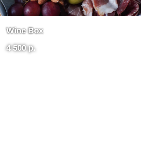
Wine Bох
4 500
р.
Багет (80 г.), сальчичон (50 г.), парма (75 г.), копченое
куриное филе (50 г.), фуэт в черном перце (55 г.), сыр
камамбер (125 г.), сыр чеддер (75 г.), сыр мраморный
(75 г.), сыр дор-блю (50 г.), сыр моцарелла (75 г.),
виноград (200 г.), томаты черри (200 г.), оливки (30 г.),
крекер (50 г.), грецкий орех (30 г.), орех миндаль (30 г.),
мед (30 мл.), соус сацебели (40 мл.), физалис (5 г.),
голубика (10 г.), вишня вяленая (20 г.)
На 3-6 чел., 1366г.