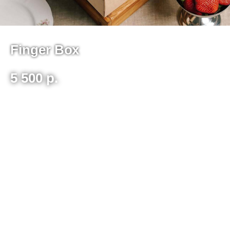
Finger Bох
5 500
р.
Шпажки:
с картофелем и пармской ветчиной, с
красной рыбой и креветками, с моцареллой и
вялеными томатами, с пепперони
На 5-8 чел., 16шт. / 1176г.